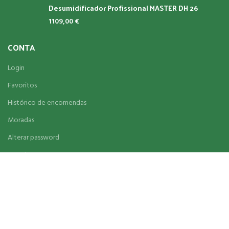
Desumidificador Profissional MASTER DH 26
1109,00
€
CONTA
Login
Favoritos
Histórico de encomendas
Moradas
Alterar password
Newsletter
LINKS ÚTEIS
Sobre Nós
Entrega