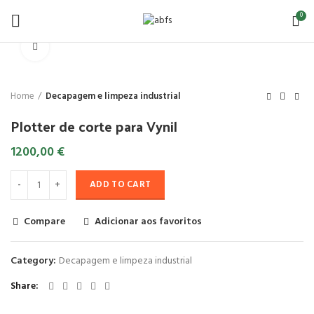
0
Click to enlarge
Home
Decapagem e limpeza industrial
Plotter de corte para Vynil
1200,00
€
ADD TO CART
Compare
Adicionar aos favoritos
Category:
Decapagem e limpeza industrial
Share