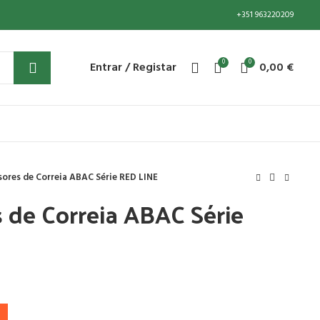
+351 963220209
0
0
Entrar / Registar
0,00
€
ores de Correia ABAC Série RED LINE
 de Correia ABAC Série