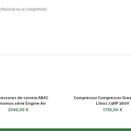
ofissional no ar comprimido
essores de correia ABAC
Compressor Compressor Grea
nomos série Engine Air
Litros 7,5HP 380V
2040,00
€
1750,00
€